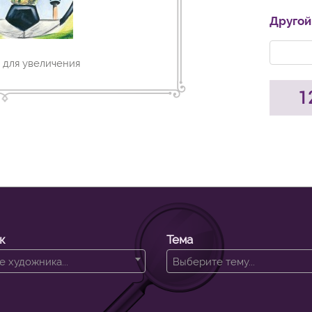
Другой
 для увеличения
1
к
Тема
 художника...
Выберите тему...