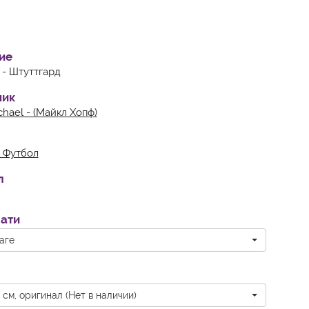
ие
t - Штуттгард
ник
chael - (Майкл Хопф)
 Футбол
л
чати
аге
 см, оригинал (Нет в наличии)