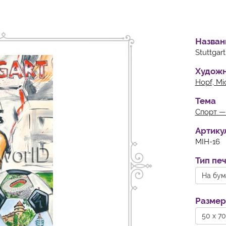
Назван
Stuttgar
Худож
Hopf, Mi
Тема
Спорт —
Артику
MIH-16
Тип пе
На бум
Размер
50 x 70